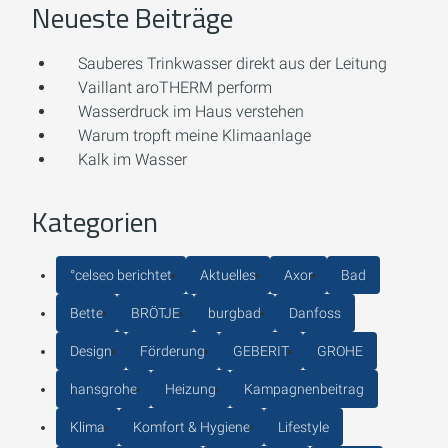
Neueste Beiträge
Sauberes Trinkwasser direkt aus der Leitung
Vaillant aroTHERM perform
Wasserdruck im Haus verstehen
Warum tropft meine Klimaanlage
Kalk im Wasser
Kategorien
°celseo berichtet
Aktuelles
Axor
Bad
Bette
BRÖTJE
burgbad
Danfoss
Design
Förderung
GEBERIT
GROHE
hansgrohe
Heizung
Kampagnenbeitrag
Klima
Komfort & Hygiene
Lifestyle