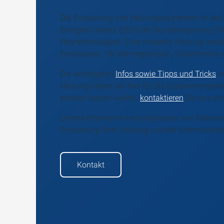
Die Erneuerung von Heizungssystemen ist aktu
Energien-Gesetz (EEG) der Bundesregierung för
Heiztechnologien. Eine moderne Heizung senkt 
Emissionen. Ob Wärmepumpen, Solarthermie od
Die wichtigsten
Infos sowie Tipps und Tricks
vo
Heizung haben wir hier für Sie zusammengestel
beraten lassen wollen,
kontaktieren
Sie uns ein
Unsere erfahrenen Heizungsbauer von Peinema
Erneuerung Ihrer Heizung und der kommunalen
Kontakt