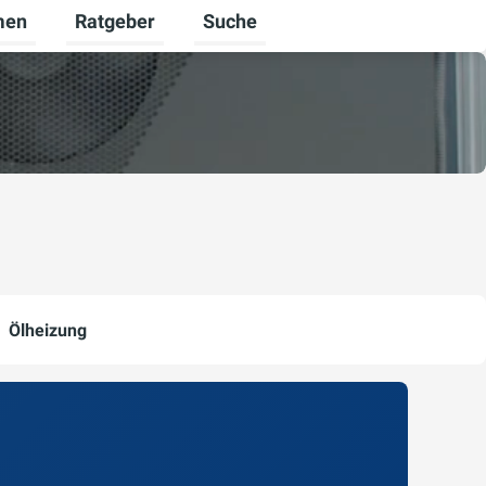
men
Ratgeber
Suche
nden umschalten
r Karriere umschalten
Untermenü für Unternehmen umschalten
Untermenü für Ratgeber umschalt
Ölheizung