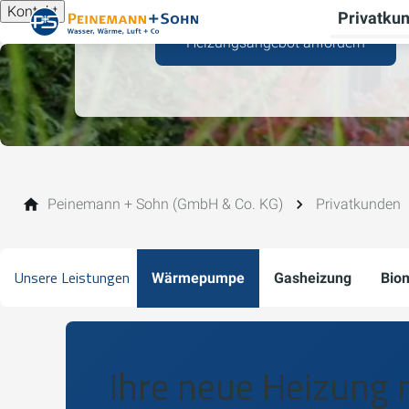
Kontakt
Privatku
Heizungsangebot anfordern
Peinemann + Sohn (GmbH & Co. KG)
Privatkunden
Unsere Leistungen
Wärmepumpe
Gasheizung
Bio
Ihre neue Heizung 