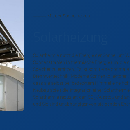
⸻ Mit der Sonne heizen
Solarheizung
Solarthermie nutzt die Energie der Sonne, um 
Sonnenstrahlen in thermische Energie um, die 
Speicher zu erhitzen. Es ist somit eine optima
Brennwerttechnik. Moderne Sonnenkollektoren, si
dass sie selbst bei bedecktem Himmel eine hoh
Neubau spielt die Integration einer Solarthermi
Solarthermie reduziert den CO
-Ausstoß und and
2
und Sie sind unabhängiger von steigenden Ener