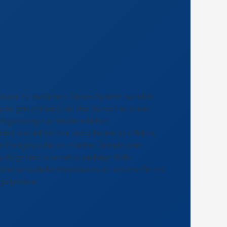
Wasser zu erwärmen. Dieses System wandelt
dann genutzt wird, um das Wasser in einem
le Ergänzung zur herkömmlichen
nd zukunftssicher und arbeiten so effektiv,
e Energieausbeute erzielen. Gerade beim
eanlage eine besonders wichtige Rolle.
ere schädliche Emissionen, ist kosteneffizienz
giepreisen.