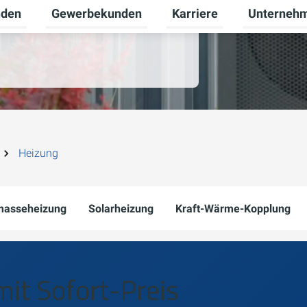
nden
Gewerbekunden
Karriere
Unterneh
Untermenü für Privatkunden umschalten
Untermenü für Gewerbeku
Untermenü fü
Heizung
masseheizung
Solarheizung
Kraft-Wärme-Kopplung
mit Sofort-Preis