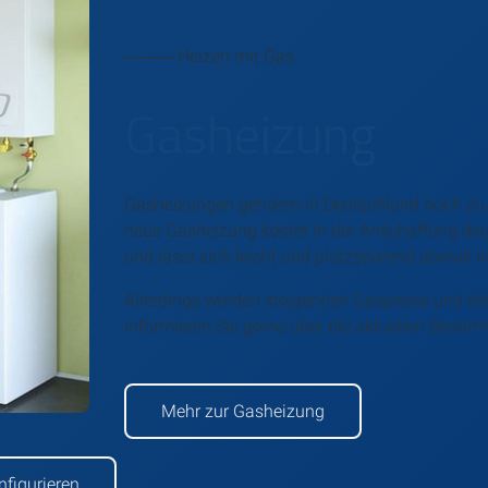
⸻ Heizen mit Gas
Gasheizung
Gasheizungen gehören in Deutschland noch zu 
neue Gasheizung kostet in der Anschaffung deut
und lässt sich leicht und platzsparend überall i
Allerdings werden steigenden Gaspreise und di
informieren Sie gerne über die aktuellen Besti
Mehr zur Gasheizung
figurieren