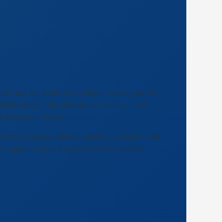
den am weitesten verbreiteten Heizungen. Eine
lich weniger als viele andere Heizsysteme
m Haus installieren.
e CO
Steuer den Betrieb deutlich verteuern. Wir
2
mmungen und das für Sie beste Heizsystem.