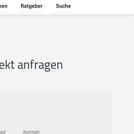
men
Ratgeber
Suche
nden umschalten
r Karriere umschalten
Untermenü für Unternehmen umschalten
Untermenü für Ratgeber umschalt
ekt anfragen
oad
Kontakt