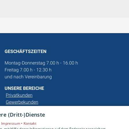
GESCHÄFTSZEITEN
Montag-Donnerstag 7.00 h - 16.00 h
Freitag 7.00 h - 12.30 h
und nach Vereinbarung
UNSERE BEREICHE
Privatkunden
Gewerbekunden
Karriere
e (Dritt-)Dienste
Unternehmen
Kontakt
•
Impressum •
Kontakt
, mit Hilfe derer Informationen auf dem Endgerät gespeichert