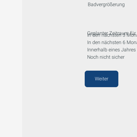
Badvergrößerung
Geplanter Zeitraum für 
In den nächsten 3 Mon
In den nächsten 6 Mon
Innerhalb eines Jahres
Noch nicht sicher
Weiter