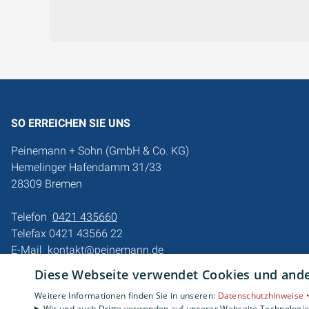
SO ERREICHEN SIE UNS
Peinemann + Sohn (GmbH & Co. KG)
Hemelinger Hafendamm 31/33
28309 Bremen
Telefon
0421 435660
Telefax 0421 43566 22
E-Mail
kontakt@peinemann.de
Diese Webseite verwendet Cookies und ander
Impressum
Barrierefreiheitserklärung
Weitere Informationen finden Sie in unseren:
Datenschutzhinweise 
Wir und auch Dritte verwenden auf unserer Webseite Technologien