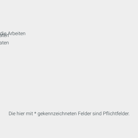
die Arbeiten
aten
aten
Die hier mit * gekennzeichneten Felder sind Pflichtfelder.