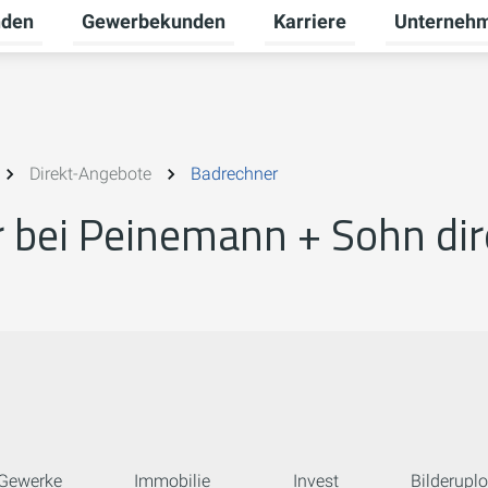
nden
Gewerbekunden
Karriere
Unterneh
Untermenü für Privatkunden umschalten
Untermenü für Gewerbeku
Untermenü fü
Direkt-Angebote
Badrechner
bei Peinemann + Sohn dir
Gewerke
Immobilie
Invest
Bilderupl