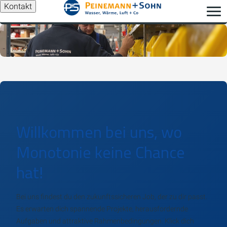
Kontakt
Willkommen bei uns, wo
Monotonie keine Chance
hat!
Bei uns findest du den zukunftssicheren Job, der zu dir passt.
Es erwarten dich spannende Projekte, herausfordernde
Aufgaben und attraktive Rahmenbedingungen. Klick dich