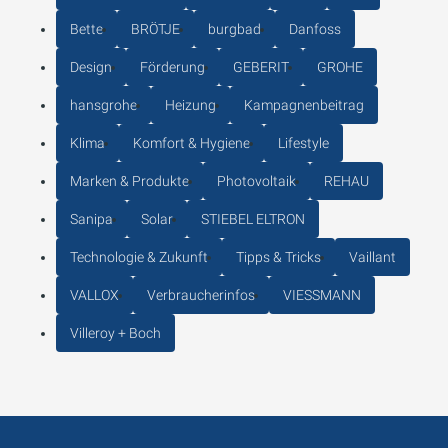
Bette
BRÖTJE
burgbad
Danfoss
Design
Förderung
GEBERIT
GROHE
hansgrohe
Heizung
Kampagnenbeitrag
Klima
Komfort & Hygiene
Lifestyle
Marken & Produkte
Photovoltaik
REHAU
Sanipa
Solar
STIEBEL ELTRON
Technologie & Zukunft
Tipps & Tricks
Vaillant
VALLOX
Verbraucherinfos
VIESSMANN
Villeroy + Boch