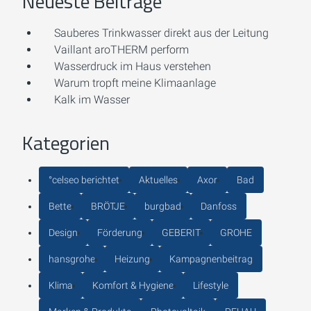
Neueste Beiträge
Sauberes Trinkwasser direkt aus der Leitung
Vaillant aroTHERM perform
Wasserdruck im Haus verstehen
Warum tropft meine Klimaanlage
Kalk im Wasser
Kategorien
°celseo berichtet
Aktuelles
Axor
Bad
Bette
BRÖTJE
burgbad
Danfoss
Design
Förderung
GEBERIT
GROHE
hansgrohe
Heizung
Kampagnenbeitrag
Klima
Komfort & Hygiene
Lifestyle