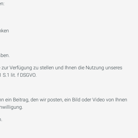
n:
inken
aben.
 zur Verfügung zu stellen und Ihnen die Nutzung unseres
S.1 lit. f DSGVO.
n ein Beitrag, den wir posten, ein Bild oder Video von Ihnen
nwilligung.
n.