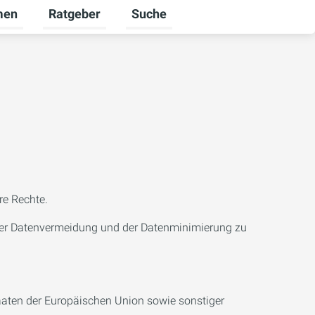
men
Ratgeber
Suche
nden umschalten
r Karriere umschalten
Untermenü für Unternehmen umschalten
Untermenü für Ratgeber umschalt
re Rechte.
 der Datenvermeidung und der Datenminimierung zu
aaten der Europäischen Union sowie sonstiger