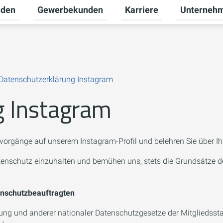
nden
Gewerbekunden
Karriere
Unterneh
Untermenü für Privatkunden umschalten
Untermenü für Gewerbeku
Untermenü fü
Datenschutzerklärung Instagram
g Instagram
vorgänge auf unserem Instagram-Profil und belehren Sie über Ih
atenschutz einzuhalten und bemühen uns, stets die Grundsätze
enschutzbeauftragten
ung und anderer nationaler Datenschutzgesetze der Mitgliedsst