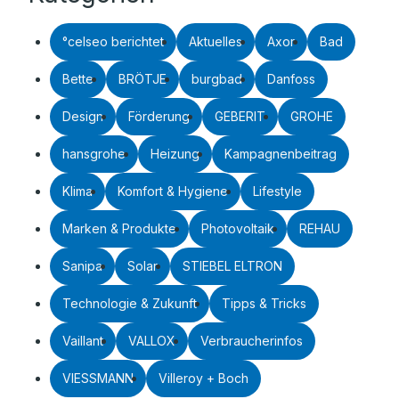
°celseo berichtet
Aktuelles
Axor
Bad
Bette
BRÖTJE
burgbad
Danfoss
Design
Förderung
GEBERIT
GROHE
hansgrohe
Heizung
Kampagnenbeitrag
Klima
Komfort & Hygiene
Lifestyle
Marken & Produkte
Photovoltaik
REHAU
Sanipa
Solar
STIEBEL ELTRON
Technologie & Zukunft
Tipps & Tricks
Vaillant
VALLOX
Verbraucherinfos
VIESSMANN
Villeroy + Boch