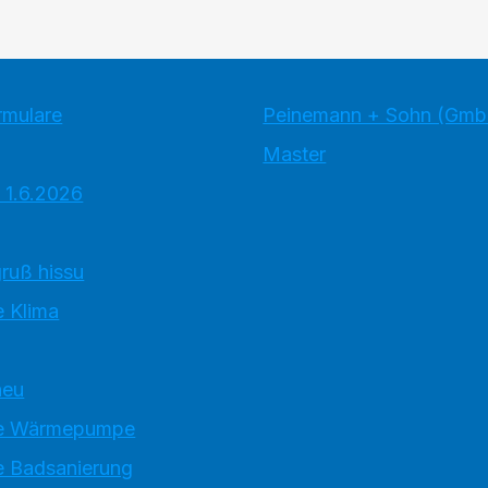
rmulare
Peinemann + Sohn (Gmb
Master
 1.6.2026
ruß hissu
 Klima
neu
e Wärmepumpe
 Badsanierung