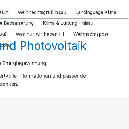
ssum
Weihnachtsgruß hissu
Landingpage Klima
ür Datenschutz 1.6.2026 umschalten
e Badsanierung
Klima & Lüftung - hissu
jou)
Was nur wir haben HI
Weihnachtspost
nd Photovoltaik
ecord
ge Energiegewinnung.
ertvolle Informationen und passende
 senken.