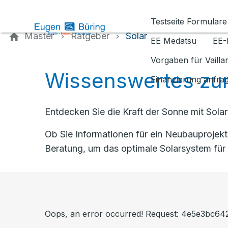
Kontaktieren Sie uns
Testseite Formulare
Master
Ratgeber
Solar
EE Medatsu
EE-
Vorgaben für Vaill
Wissenswertes zum
Finanzierung anfra
Entdecken Sie die Kraft der Sonne mit Sola
Ob Sie Informationen für ein Neubauprojek
Beratung, um das optimale Solarsystem für 
Oops, an error occurred! Request: 4e5e3bc6