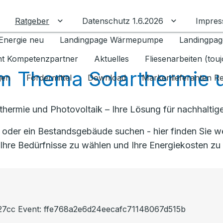
Ratgeber
Datenschutz 1.6.2026
Impre
Untermenü für Ratgeber umschalten
Untermenü f
Energie neu
Landingpage Wärmepumpe
Landingpag
ant Kompetenzpartner
Aktuelles
Fliesenarbeiten (tou
 Thema Solarthermie u
gen
Fördermittel
Download
Markenlieferanten R
rthermie und Photovoltaik – Ihre Lösung für nachhalti
t oder ein Bestandsgebäude suchen - hier finden Sie w
Ihre Bedürfnisse zu wählen und Ihre Energiekosten zu
427cc Event: ffe768a2e6d24eecafc71148067d515b