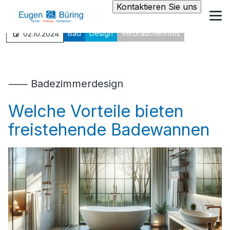
Kontaktieren Sie uns
Bad
Design
Verbraucherinfos
02.10.2024
⸺ Badezimmerdesign
Welche Vorteile bieten
freistehende Badewannen