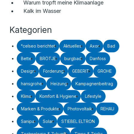
Warum tropft meine Klimaanlage
Kalk im Wasser
Kategorien
°celseo berichtet
Aktuelles
Axor
Bad
Bette
BRÖTJE
burgbad
Danfoss
Design
Förderung
GEBERIT
GROHE
hansgrohe
Heizung
Kampagnenbeitrag
Klima
Komfort & Hygiene
Lifestyle
Marken & Produkte
Photovoltaik
REHAU
Sanipa
Solar
STIEBEL ELTRON
Technologie & Zukunft
Tipps & Tricks