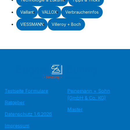
Vaillant
VALLOX
Verbraucherinfos
VIESSMANN
Villeroy + Boch
Testseite Formulare
Peinemann + Sohn
(GmbH & Co. KG)
Ratgeber
Master
Datenschutz 1.6.2026
Impressum