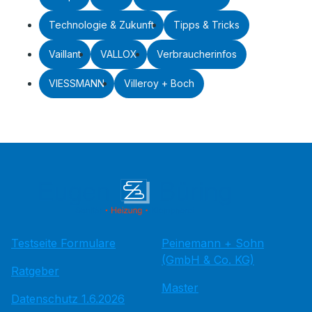
Technologie & Zukunft
Tipps & Tricks
Vaillant
VALLOX
Verbraucherinfos
VIESSMANN
Villeroy + Boch
Testseite Formulare
Peinemann + Sohn
(GmbH & Co. KG)
Ratgeber
Master
Datenschutz 1.6.2026