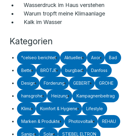
Wasserdruck im Haus verstehen
Warum tropft meine Klimaanlage
Kalk im Wasser
Kategorien
°celseo berichtet
Aktuelles
Axor
Bad
Bette
BRÖTJE
burgbad
Danfoss
Design
Förderung
GEBERIT
GROHE
hansgrohe
Heizung
Kampagnenbeitrag
Klima
Komfort & Hygiene
Lifestyle
Marken & Produkte
Photovoltaik
REHAU
Sanipa
Solar
STIEBEL ELTRON