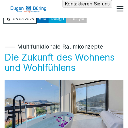
Kontaktieren Sie uns
Bad
Design
Lifestyle
06.03.2025
⸺ Multifunktionale Raumkonzepte
Die Zukunft des Wohnens
und Wohlfühlens