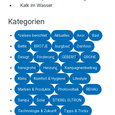
Kalk im Wasser
Kategorien
°celseo berichtet
Aktuelles
Axor
Bad
Bette
BRÖTJE
burgbad
Danfoss
Design
Förderung
GEBERIT
GROHE
hansgrohe
Heizung
Kampagnenbeitrag
Klima
Komfort & Hygiene
Lifestyle
Marken & Produkte
Photovoltaik
REHAU
Sanipa
Solar
STIEBEL ELTRON
Technologie & Zukunft
Tipps & Tricks