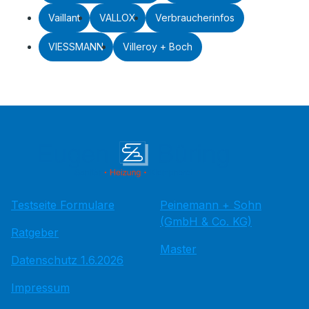
Vaillant
VALLOX
Verbraucherinfos
VIESSMANN
Villeroy + Boch
Testseite Formulare
Peinemann + Sohn
(GmbH & Co. KG)
Ratgeber
Master
Datenschutz 1.6.2026
Impressum