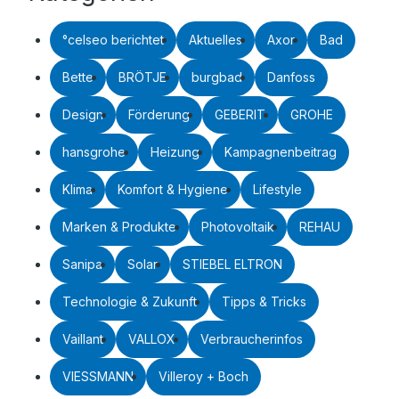
°celseo berichtet
Aktuelles
Axor
Bad
Bette
BRÖTJE
burgbad
Danfoss
Design
Förderung
GEBERIT
GROHE
hansgrohe
Heizung
Kampagnenbeitrag
Klima
Komfort & Hygiene
Lifestyle
Marken & Produkte
Photovoltaik
REHAU
Sanipa
Solar
STIEBEL ELTRON
Technologie & Zukunft
Tipps & Tricks
Vaillant
VALLOX
Verbraucherinfos
VIESSMANN
Villeroy + Boch