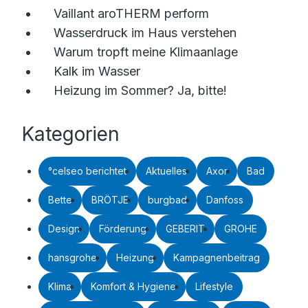
Vaillant aroTHERM perform
Wasserdruck im Haus verstehen
Warum tropft meine Klimaanlage
Kalk im Wasser
Heizung im Sommer? Ja, bitte!
Kategorien
°celseo berichtet
Aktuelles
Axor
Bad
Bette
BRÖTJE
burgbad
Danfoss
Design
Förderung
GEBERIT
GROHE
hansgrohe
Heizung
Kampagnenbeitrag
Klima
Komfort & Hygiene
Lifestyle