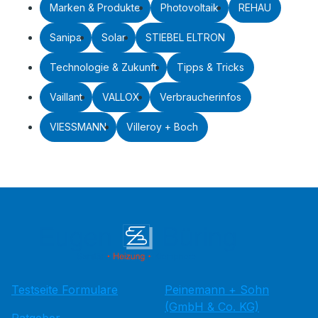
Marken & Produkte
Photovoltaik
REHAU
Sanipa
Solar
STIEBEL ELTRON
Technologie & Zukunft
Tipps & Tricks
Vaillant
VALLOX
Verbraucherinfos
VIESSMANN
Villeroy + Boch
Testseite Formulare
Peinemann + Sohn
(GmbH & Co. KG)