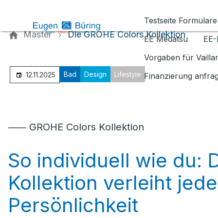
Kontaktieren Sie uns
Testseite Formulare
Master
Die GROHE Colors Kollektion
EE Medatsu
EE-
Vorgaben für Vaill
Bad
Design
Lifestyle
12.11.2025
Finanzierung anfra
⸺ GROHE Colors Kollektion
So individuell wie du:
Kollektion verleiht j
Persönlichkeit