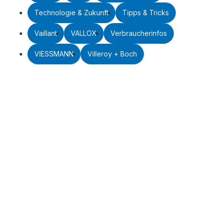
Technologie & Zukunft
Tipps & Tricks
Vaillant
VALLOX
Verbraucherinfos
VIESSMANN
Villeroy + Boch