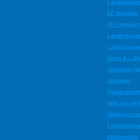
Landingpage
EE Medatsu
EE-Energie 
Landingpag
Landingpage
Klima & Lüft
Vorgaben für
Aktuelles
Fliesenarbei
Was nur wir
Weihnachtsp
Finanzierun
Fördermittel