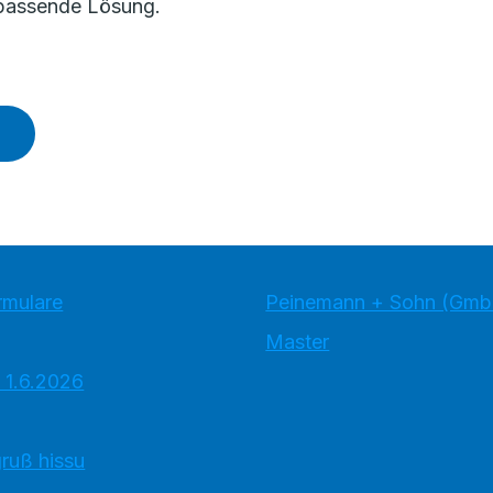
e passende Lösung.
rmulare
Peinemann + Sohn (Gmb
Master
 1.6.2026
ruß hissu