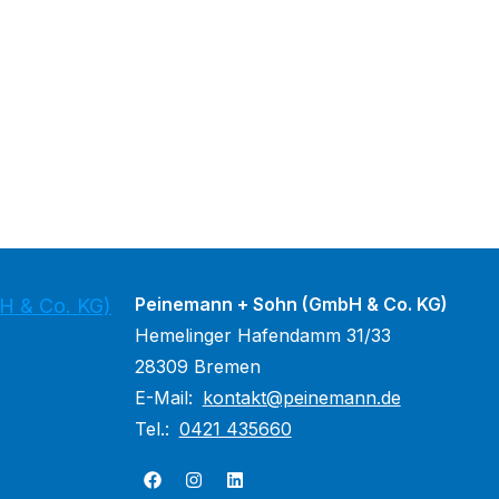
Peinemann + Sohn (GmbH & Co. KG)
H & Co. KG)
Hemelinger Hafendamm 31/33
28309 Bremen
E-Mail:
kontakt@peinemann.de
Tel.:
0421 435660