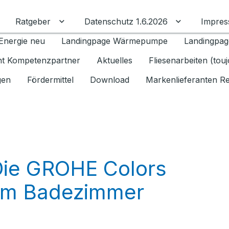
Ratgeber
Datenschutz 1.6.2026
Impre
Untermenü für Ratgeber umschalten
Untermenü f
Energie neu
Landingpage Wärmepumpe
Landingpag
ant Kompetenzpartner
Aktuelles
Fliesenarbeiten (tou
gen
Fördermittel
Download
Markenlieferanten R
 Die GROHE Colors
edem Badezimmer