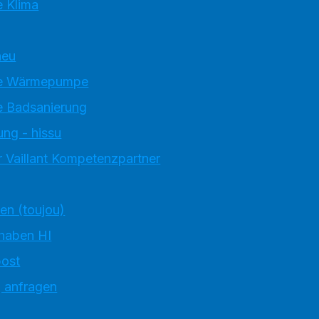
 Klima
neu
e Wärmepumpe
 Badsanierung
ung - hissu
 Vaillant Kompetenzpartner
ten (toujou)
 haben HI
ost
g anfragen