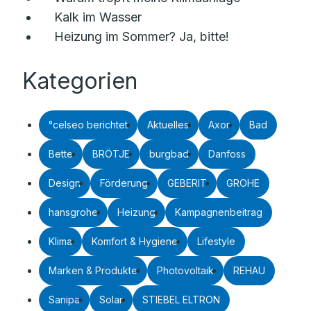
Kalk im Wasser
Heizung im Sommer? Ja, bitte!
Kategorien
°celseo berichtet
Aktuelles
Axor
Bad
Bette
BRÖTJE
burgbad
Danfoss
Design
Förderung
GEBERIT
GROHE
hansgrohe
Heizung
Kampagnenbeitrag
Klima
Komfort & Hygiene
Lifestyle
Marken & Produkte
Photovoltaik
REHAU
Sanipa
Solar
STIEBEL ELTRON