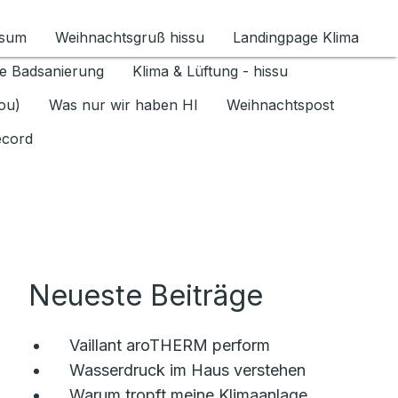
ssum
Weihnachtsgruß hissu
Landingpage Klima
ür Datenschutz 1.6.2026 umschalten
e Badsanierung
Klima & Lüftung - hissu
jou)
Was nur wir haben HI
Weihnachtspost
ecord
Neueste Beiträge
Vaillant aroTHERM perform
Wasserdruck im Haus verstehen
Warum tropft meine Klimaanlage