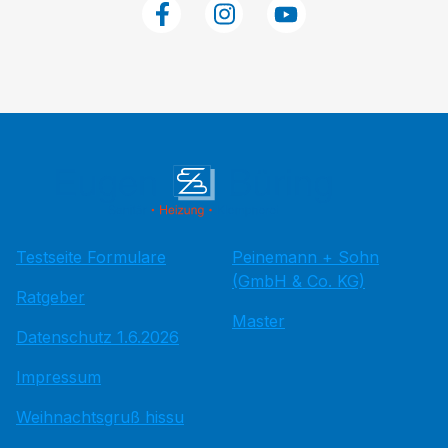
Testseite Formulare
Peinemann + Sohn
(GmbH & Co. KG)
Ratgeber
Master
Datenschutz 1.6.2026
Impressum
Weihnachtsgruß hissu