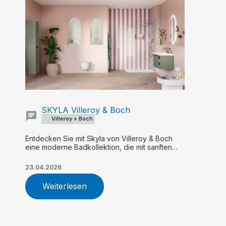
SKYLA Villeroy & Boch
Villeroy + Boch
Entdecken Sie mit Skyla von Villeroy & Boch
eine moderne Badkollektion, die mit sanften
Rundungen, klaren Kanten und asymmetrischer
Formensprache überzeugt. Flexible Farb- und
23.04.2026
Größenoptionen, innovative Armaturen und
nachhaltige WC-Technologie machen Skyla zur
Weiterlesen
idealen Wahl für Ihr individuelles Traumbad.