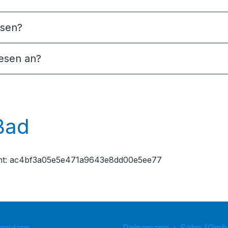
esen?
iesen an?
Bad
ent: ac4bf3a05e5e471a9643e8dd00e5ee77
rmulare
Peinemann + Sohn (Gmb