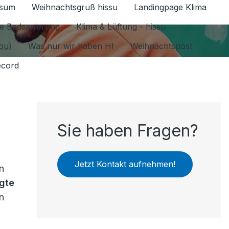
ssum
Weihnachtsgruß hissu
Landingpage Klima
ür Datenschutz 1.6.2026 umschalten
e Badsanierung
Klima & Lüftung - hissu
jou)
Was nur wir haben HI
Weihnachtspost
ecord
Sie haben Fragen?
Jetzt Kontakt aufnehmen!
n
egte
n