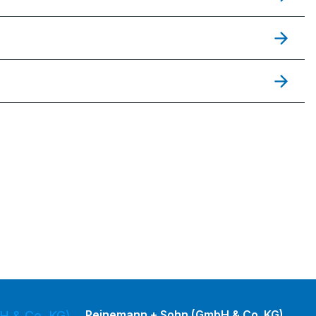
Peinemann + Sohn (GmbH & Co. KG)
H & Co. KG)