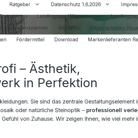
Ratgeber
Datenschutz 1.6.2026
Impre
Untermenü für Ratgeber umschalten
Untermenü f
Energie neu
Landingpage Wärmepumpe
Landingpag
ant Kompetenzpartner
Aktuelles
Fliesenarbeiten (tou
gen
Fördermittel
Download
Markenlieferanten R
fi – Ästhetik,
erk in Perfektion
leidungen. Sie sind das zentrale Gestaltungselement i
saik oder natürliche Steinoptik –
professionell verl
Gefühl von Zuhause. Wir zeigen Ihnen, wie viel mehr i