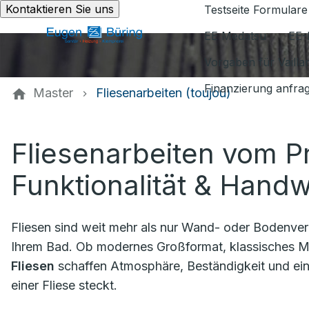
Kontaktieren Sie uns
Testseite Formulare
EE Medatsu
EE-
Vorgaben für Vaill
Finanzierung anfra
Master
Fliesenarbeiten (toujou)
Fliesenarbeiten vom Pro
Funktionalität & Handw
Fliesen sind weit mehr als nur Wand- oder Bodenverk
Ihrem Bad. Ob modernes Großformat, klassisches Mo
Fliesen
schaffen Atmosphäre, Beständigkeit und ein 
einer Fliese steckt.