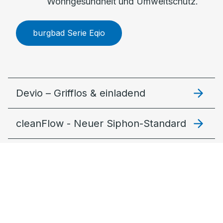
Wohngesundheit und Umweltschutz.
burgbad Serie Eqio
Devio – Grifflos & einladend
cleanFlow - Neuer Siphon-Standard
Lin20 – Modular und stimmig
Fiumo 2.0: Filigran & lebendig
MagicTwist – Der